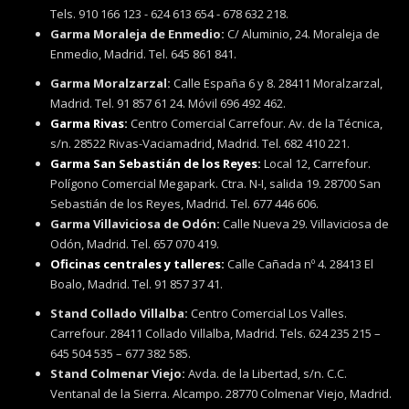
Tels. 910 166 123 - 624 613 654 - 678 632 218.
Garma Moraleja de Enmedio:
C/ Aluminio, 24. Moraleja de
Enmedio, Madrid. Tel. 645 861 841.
Garma Moralzarzal:
Calle España 6 y 8. 28411 Moralzarzal,
Madrid. Tel. 91 857 61 24. Móvil 696 492 462.
Garma Rivas:
Centro Comercial Carrefour. Av. de la Técnica,
s/n. 28522 Rivas-Vaciamadrid, Madrid. Tel. 682 410 221.
Garma San Sebastián de los Reyes:
Local 12, Carrefour.
Polígono Comercial Megapark. Ctra. N-I, salida 19. 28700 San
Sebastián de los Reyes, Madrid. Tel. 677 446 606.
Garma Villaviciosa de Odón:
Calle Nueva 29. Villaviciosa de
Odón, Madrid. Tel. 657 070 419.
Oficinas centrales y talleres:
Calle Cañada nº 4. 28413 El
Boalo, Madrid. Tel. 91 857 37 41.
Stand Collado Villalba:
Centro Comercial Los Valles.
Carrefour. 28411 Collado Villalba, Madrid. Tels. 624 235 215 –
645 504 535 – 677 382 585.
Stand Colmenar Viejo:
Avda. de la Libertad, s/n. C.C.
Ventanal de la Sierra. Alcampo. 28770 Colmenar Viejo, Madrid.