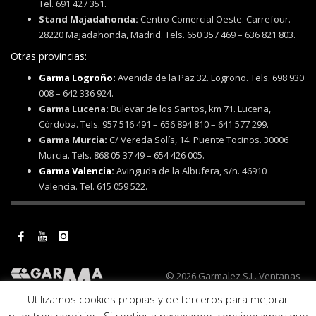
Tel. 691 427 351.
Stand Majadahonda:
Centro Comercial Oeste. Carrefour.
28220 Majadahonda, Madrid. Tels. 650 357 469 – 636 821 803.
Otras provincias:
Garma Logroño:
Avenida de la Paz 32. Logroño. Tels. 698 930
008 – 642 336 924.
Garma Lucena:
Bulevar de los Santos, km 71. Lucena,
Córdoba. Tels. 957 516 491 – 656 894 810 – 641 577 299.
Garma Murcia:
C/ Vereda Solís, 14. Puente Tocinos. 30006
Murcia. Tels. 868 05 37 49 – 654 426 005.
Garma Valencia:
Avinguda de la Albufera, s/n. 46910
Valencia. Tel. 615 059 522.
© 2026 Garmalez S.L. Ventanas
de PVC, cerramientos y todo tipo
Utilizamos cookies propias y de terceros para mejorar
de reformas. Ventanas de PVC Ecoven Plus.
Aviso legal y política de