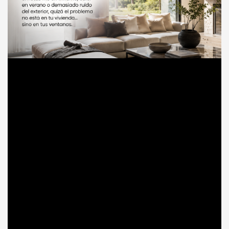
Renovar tus ventanas: una decisión clave para
ganar confort, ahorro y tranquilidad en casa
MARTES, 16 JUNIO 2026
BY
GARMA MILENIUM
Renovar tus ventanas: una decisión clave para ganar
confort, ahorro y tranquilidad en casa Hay reformas
que se hacen por estética. Otras se hacen porque la
vivienda lo pide a gritos. Y renovar las ventanas suele