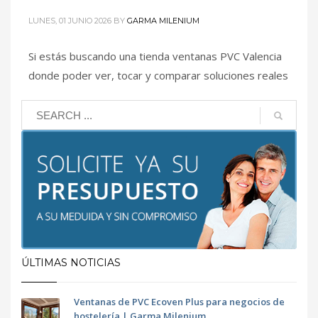
LUNES, 01 JUNIO 2026
BY
GARMA MILENIUM
2
3
1
Si estás buscando una tienda ventanas PVC Valencia
donde poder ver, tocar y comparar soluciones reales
antes de decidir, Garma Milenium te espera en su
nuevo establecimiento del Centro Comercial
Carrefour Alfafar, local 19. Un espacio pensado para
que cada cliente pueda conocer de primera mano la
calidad de nuestras ventanas, cerramientos, perfiles,
acabados y
PUBLISHED IN
GARMA
,
VENTANAS DE PVC
ÚLTIMAS NOTICIAS
Ventanas de PVC Ecoven Plus para negocios de
hostelería | Garma Milenium