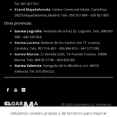
Tel. 691 427 351.
Stand Majadahonda:
Centro Comercial Oeste. Carrefour.
28220 Majadahonda, Madrid. Tels. 650 357 469 – 636 821 803.
Otras provincias:
Garma Logroño:
Avenida de la Paz 32. Logroño. Tels. 698 930
008 – 642 336 924.
Garma Lucena:
Bulevar de los Santos, km 71. Lucena,
Córdoba. Tels. 957 516 491 – 656 894 810 – 641 577 299.
Garma Murcia:
C/ Vereda Solís, 14. Puente Tocinos. 30006
Murcia. Tels. 868 05 37 49 – 654 426 005.
Garma Valencia:
Avinguda de la Albufera, s/n. 46910
Valencia. Tel. 615 059 522.
© 2026 Garmalez S.L. Ventanas
de PVC, cerramientos y todo tipo
Utilizamos cookies propias y de terceros para mejorar
de reformas. Ventanas de PVC Ecoven Plus.
Aviso legal y política de