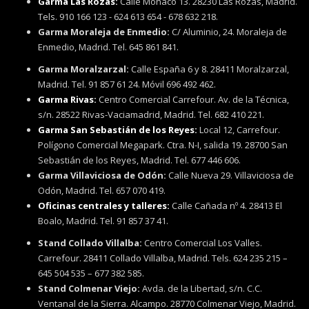
Garma Las Rozas:
Calle Mónaco 13. 28230 Las Rozas, Madrid.
Tels. 910 166 123 - 624 613 654 - 678 632 218.
Garma Moraleja de Enmedio:
C/ Aluminio, 24. Moraleja de
Enmedio, Madrid. Tel. 645 861 841.
Garma Moralzarzal:
Calle España 6 y 8. 28411 Moralzarzal,
Madrid. Tel. 91 857 61 24. Móvil 696 492 462.
Garma Rivas:
Centro Comercial Carrefour. Av. de la Técnica,
s/n. 28522 Rivas-Vaciamadrid, Madrid. Tel. 682 410 221.
Garma San Sebastián de los Reyes:
Local 12, Carrefour.
Polígono Comercial Megapark. Ctra. N-I, salida 19. 28700 San
Sebastián de los Reyes, Madrid. Tel. 677 446 606.
Garma Villaviciosa de Odón:
Calle Nueva 29. Villaviciosa de
Odón, Madrid. Tel. 657 070 419.
Oficinas centrales y talleres:
Calle Cañada nº 4. 28413 El
Boalo, Madrid. Tel. 91 857 37 41.
Stand Collado Villalba:
Centro Comercial Los Valles.
Carrefour. 28411 Collado Villalba, Madrid. Tels. 624 235 215 –
645 504 535 – 677 382 585.
Stand Colmenar Viejo:
Avda. de la Libertad, s/n. C.C.
Ventanal de la Sierra. Alcampo. 28770 Colmenar Viejo, Madrid.