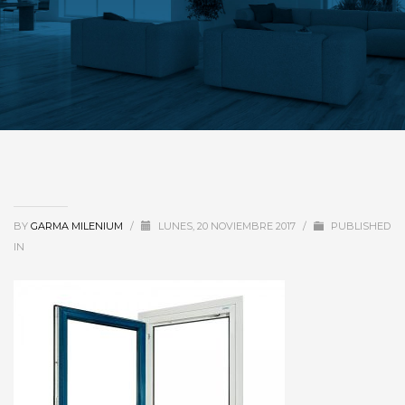
BY
GARMA MILENIUM
/
LUNES, 20 NOVIEMBRE 2017
/
PUBLISHED
IN